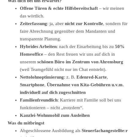
Was dich bei uns erwartet?
Offene Türen & echte Hilfsbereitschaft
– wir meinen
das wörtlich.
Zeiterfassung
: ja, aber
nicht zur Kontrolle
, sondern für
faire Abrechnung gegenüber dem Mandanten und
transparente Planung.
Hybrides Arbeiten
: nach der Einarbeitung bis zu
50%
Homeoffice
– den Rest freuen wir uns auf dich in
unserem
schönen Büro im Zentrum von Ahrensburg
(weil Teamgefühl nicht nur im Chat entsteht).
Nettolohnoptimierung
: z. B.
Edenred-Karte
,
Smartphone
,
Übernahme von Kita-Gebühren u.v.m.
individuell auf dich zugeschnitten
Familienfreundlich
: Karriere mit Familie soll bei uns
funktionieren – nicht „trotzdem“.
Kanzlei-Wohnmobil zum Ausleihen
Was du mitbringst
Abgeschlossene Ausbildung als
Steuerfachangestellte:r