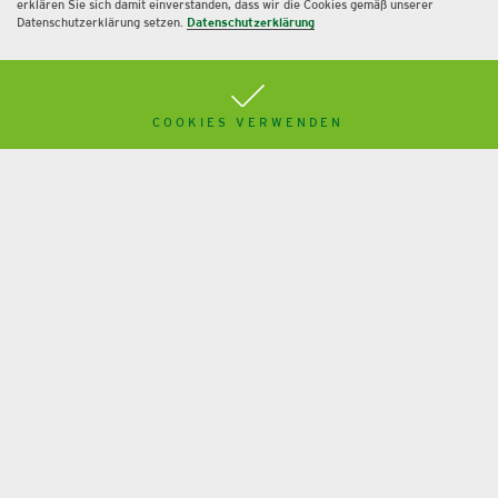
erklären Sie sich damit einverstanden, dass wir die Cookies gemäß unserer
Datenschutzerklärung setzen.
Datenschutzerklärung
Immobilien-GmbH als
Steuersparmodell?
COOKIES VERWENDEN
Mehr
Kryptowährungen in Steuer und Bilanz