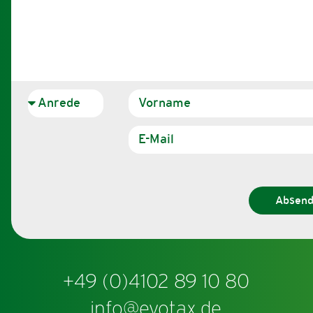
Absen
+49 (0)4102 89 10 80
info@evotax.de