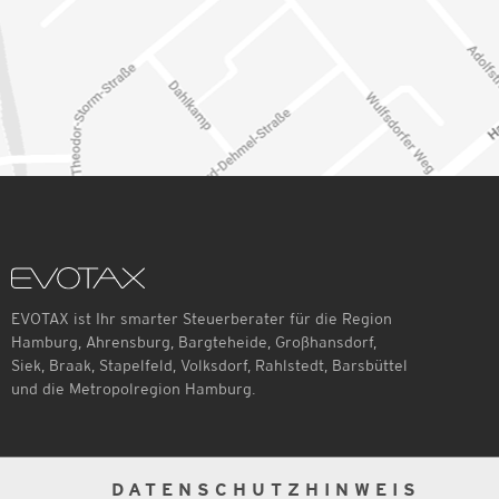
EVOTAX ist Ihr smarter Steuerberater für die Region
Hamburg, Ahrensburg, Bargteheide, Großhansdorf,
Siek, Braak, Stapelfeld, Volksdorf, Rahlstedt, Barsbüttel
und die Metropolregion Hamburg.
DATENSCHUTZHINWEIS