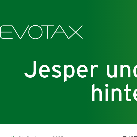
Jesper und
hin