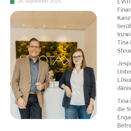
24. September 2025
EVOT
Finan
Kanzl
berü
Inzwi
Tina 
Steue
Jespe
Unte
Lösun
dänis
Tina 
die S
Engag
Betr