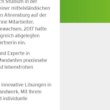
h Studium in der
einer mittelständischen
in Ahrensburg auf der
ne Mitarbeiter.
gewachsen. 2017 hatte
lgreich abgelegten
rtnerin ein.
und Experte in
Mandanten praxisnahe
nd lebensfrohen
t innovative Lösungen in
Handwerk. Mit Ihrem
individuelle