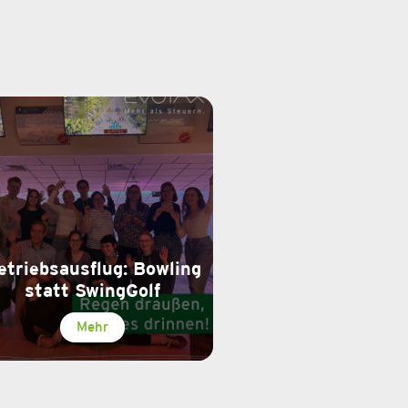
etriebsausflug: Bowling
statt SwingGolf
Mehr