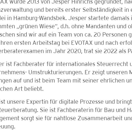
AX wurde 2013 von Jesper Hinrichs gegründet, nac
zverwaltung und bereits erster Selbständigkeit in 
ei in Hamburg-Wandsbek. Jesper startete damals 
hmten „grünen Wiese“, d.h. ohne Mandanten und oh
schen sind wir auf ein Team von ca. 20 Personen 
ihren ersten Arbeitstag bei EVOTAX und nach erfo
rberaterexamen im Jahr 2020, trat sie 2022 als Pa
r ist Fachberater für internationales Steuerrecht 
rnehmens- Umstrukturierungen. Er zeigt unseren 
gen auf und ist beim Team mit seiner ehrlichen u
chen Art beliebt.
ist unsere Expertin für digitale Prozesse und bring
teuerberatung. Sie ist Fachberaterin für Bau und 
ement sorgt sie für nahtlose Zusammenarbeit und 
euung.