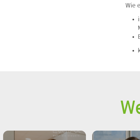
Wie e
We