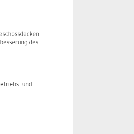
eschossdecken
rbesserung des
etriebs- und