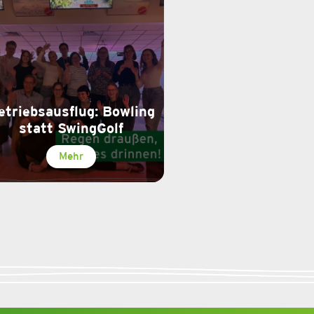
etriebsausflug: Bowling
statt SwingGolf
Mehr