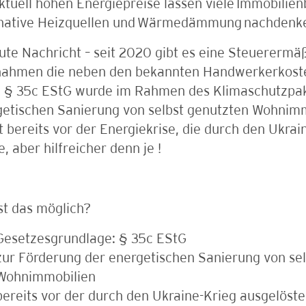
ktuell hohen Energiepreise lassen viele Immobilien
rnative Heizquellen und Wärmedämmung nachdenke
ute Nachricht – seit 2020 gibt es eine Steuerermä
ahmen die neben den bekannten Handwerkerkost
. § 35c EStG wurde im Rahmen des Klimaschutzpak
etischen Sanierung von selbst genutzten Wohnimm
 bereits vor der Energiekrise, die durch den Ukrai
, aber hilfreicher denn je !
st das möglich?
Gesetzesgrundlage: § 35c EStG
zur Förderung der energetischen Sanierung von se
Wohnimmobilien
bereits vor der durch den Ukraine-Krieg ausgelöste