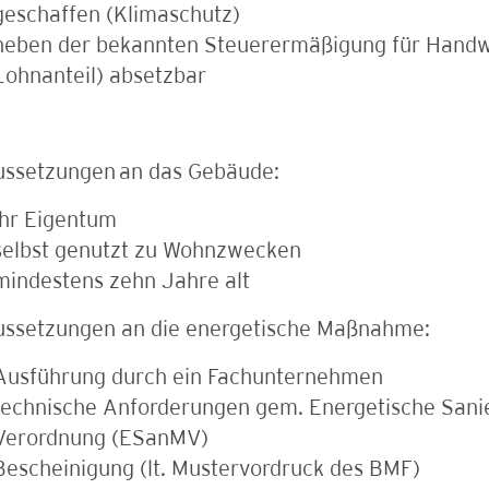
geschaffen (Klimaschutz)
neben der bekannten Steuerermäßigung für Handw
Lohnanteil) absetzbar
ussetzungen
an das Gebäude:
Ihr Eigentum
selbst genutzt zu Wohnzwecken
mindestens zehn Jahre alt
ussetzungen an die energetische Maßnahme:
Ausführung durch ein Fachunternehmen
technische Anforderungen gem. Energetische Sa
Verordnung (ESanMV)
Bescheinigung (lt. Mustervordruck des BMF)