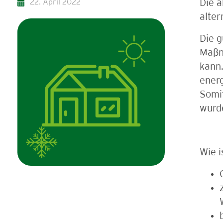
22. April 2022
Die a
alte
Die g
Maßn
kann
energ
Somit
wurde
Wie i