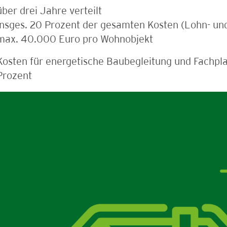
über drei Jahre verteilt
insges. 20 Prozent der gesamten Kosten
(Lohn- und
max. 40.000 Euro pro Wohnobjekt
Kosten für energetische Baubegleitung
und Fachpla
Prozent