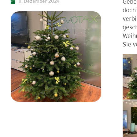
11. Dezember 2024
Geben
doch 
verbi
gesc
Weihn
Sie v