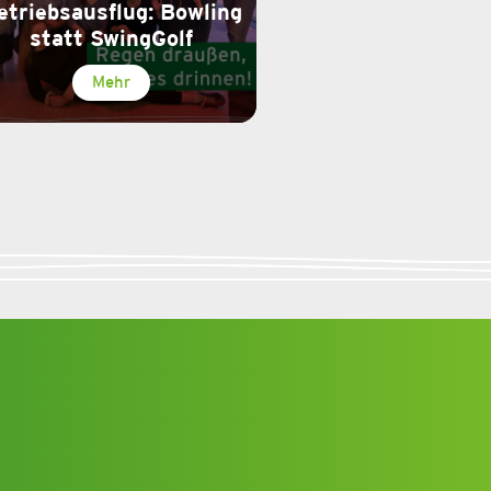
etriebsausflug: Bowling
statt SwingGolf
Mehr