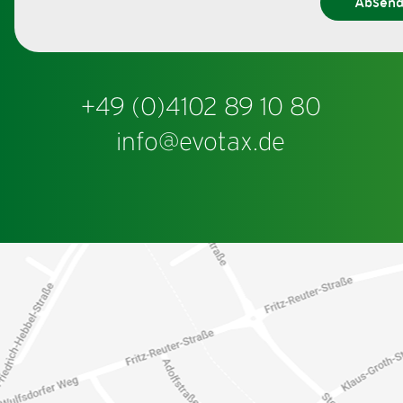
Absen
+49 (0)4102 89 10 80
info@evotax.de