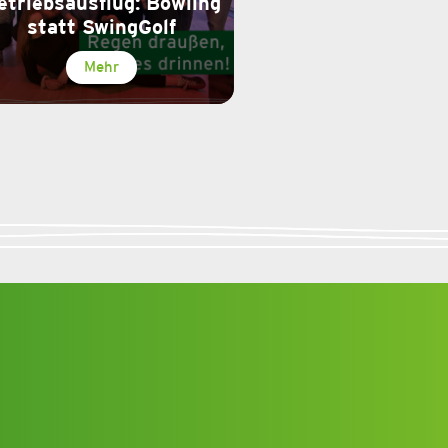
etriebsausflug: Bowling
statt SwingGolf
Mehr