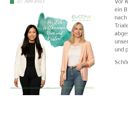
27. Juni 2023
Vor K
ein 
nach 
Trial
abges
unse
und p
Schön