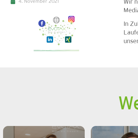
4. November 2021
Wir 
Media
In Z
Laufe
unser
We