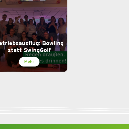
etriebsausflug: Bowling
statt SwingGolf
Mehr