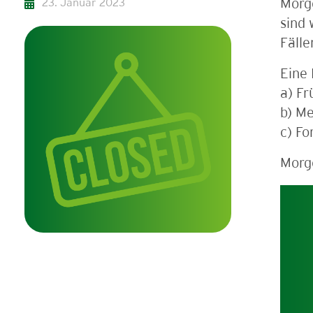
23. Januar 2023
Morge
sind 
Fälle
Eine 
a) Fr
b) M
c) Fo
Morge