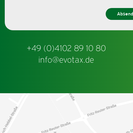
Absen
+49 (0)4102 89 10 80
info@evotax.de