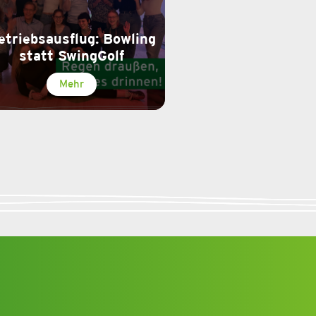
etriebsausflug: Bowling
statt SwingGolf
Mehr