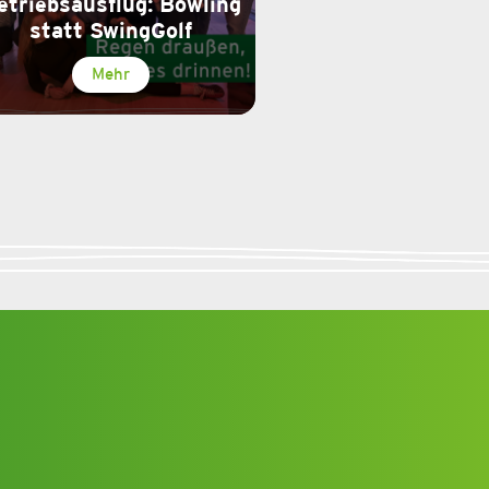
etriebsausflug: Bowling
statt SwingGolf
Mehr