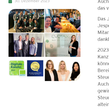
30. Dezember 2023
Auch
das v
Das J
Jespe
Mitar
dankb
2023 
Kanzl
könne
Berei
Steu
Auch 
gewi
Steu
altei