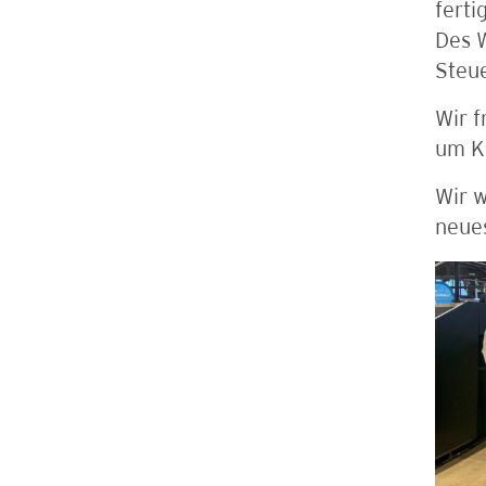
ferti
Des W
Steu
Wir f
um KI
Wir w
neue