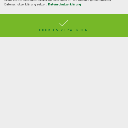
erklären Sie sich damit einverstanden, dass wir die Cookies gemäß unserer
Datenschutzerklärung setzen.
Datenschutzerklärung
Immobilien-GmbH als
Steuersparmodell?
COOKIES VERWENDEN
Mehr
Kryptowährungen in Steuer und Bilanz
Mehr