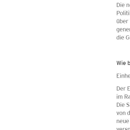
Die n
Polit
über
gener
die 
Wie 
Einh
Der E
im R
Die S
von d
neue 
vers