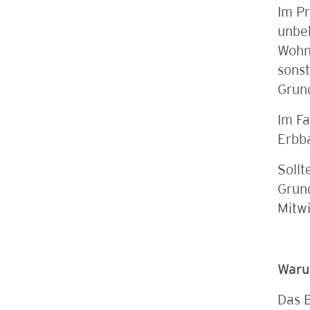
Im Pr
unbeb
Wohn
sonst
Grun
Im Fa
Erbba
Sollt
Grund
Mitw
Waru
Das 