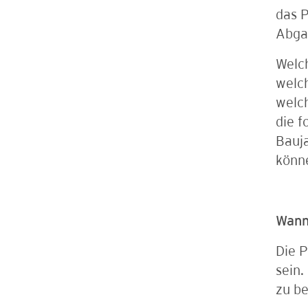
das P
Abgab
Welch
welch
welch
die f
Bauja
könne
Wann 
Die P
sein.
zu b