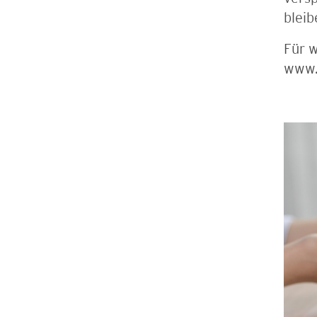
bleib
Für w
www.