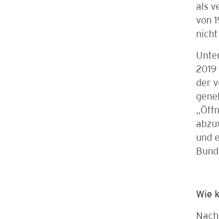
als 
von 
nich
Unter
2019
der v
gene
„Öff
abzu
und e
Bund
Wie 
Nach 