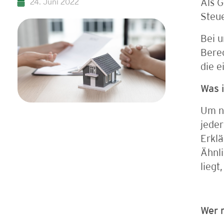
24. Juni 2022
Als G
Steue
Bei u
Bere
die e
Was i
Um n
jede
Erklä
Ähnl
liegt
Wer 