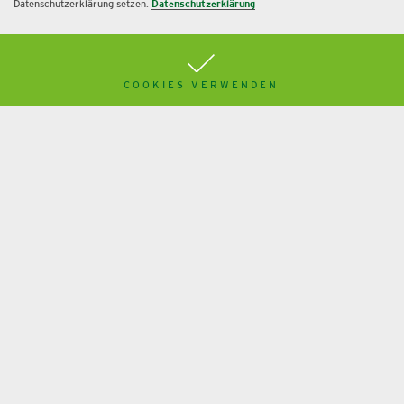
Datenschutzerklärung setzen.
Datenschutzerklärung
COOKIES VERWENDEN
Betriebsausflug: Bowling statt
SwingGolf
Mehr
Weitere News