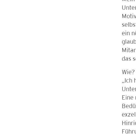
Unter
Motiv
selbs
ein n
glaub
Mitar
das s
Wie?
„Ich 
Unte
Eine 
Bedür
exzel
Hinri
Führ