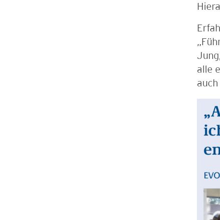
Hiera
Erfa
„Führ
Jung,
alle 
auch 