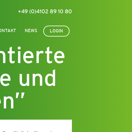
+49 (0)4102 89 10 80
ONTAKT
NEWS
LOGIN
ntierte
ne und
en”