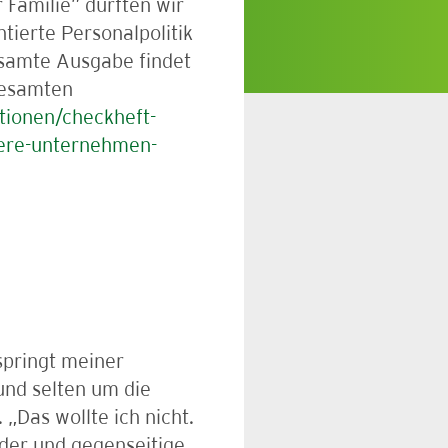
 Familie” durften wir
tierte Personalpolitik
esamte Ausgabe findet
gesamten
tionen/checkheft-
tlere-unternehmen-
springt meiner
 und selten um die
„Das wollte ich nicht.
der und gegenseitige