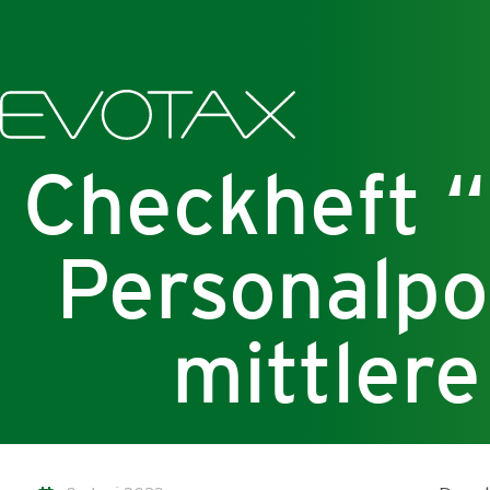
Checkheft “
Personalpol
mittler