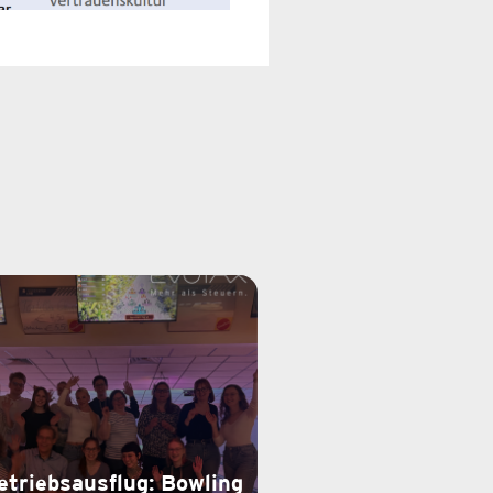
etriebsausflug: Bowling