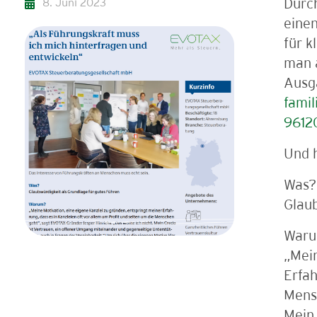
8. Juni 2023
Durch
einen
für k
man 
Ausg
famil
9612
Und 
Was?
Glaub
War
„Mein
Erfah
Mensc
Mein 