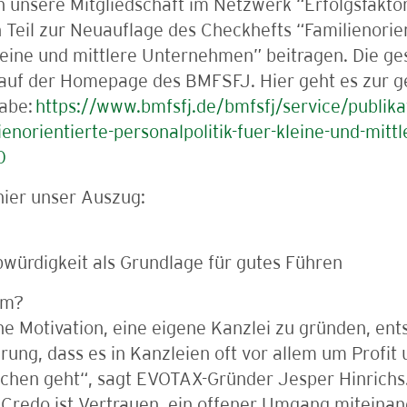
 unsere Mitgliedschaft im Netzwerk “Erfolgsfaktor
 Teil zur Neuauflage des Checkhefts “Familienorien
leine und mittlere Unternehmen” beitragen. Die g
auf der Homepage des BMFSFJ. Hier geht es zur 
abe:
https://www.bmfsfj.de/bmfsfj/service/publika
ienorientierte-personalpolitik-fuer-kleine-und-mit
0
hier unser Auszug:
würdigkeit als Grundlage für gutes Führen
um?
e Motivation, eine eigene Kanzlei zu gründen, ent
rung, dass es in Kanzleien oft vor allem um Profit
hen geht“, sagt EVOTAX-Gründer Jesper Hinrichs. 
Credo ist Vertrauen, ein offener Umgang miteinan