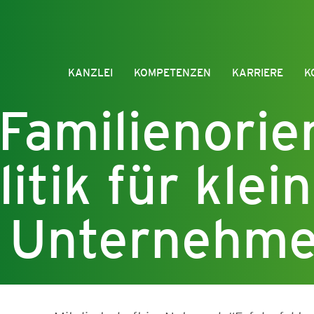
KANZLEI
KOMPETENZEN
KARRIERE
K
Familienorie
itik für klei
e Unternehm