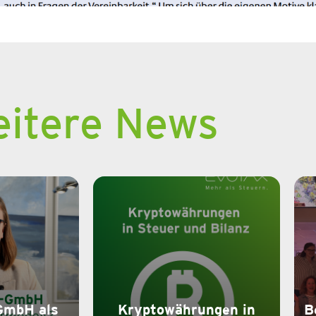
itere News
GmbH als
Kryptowährungen in
B