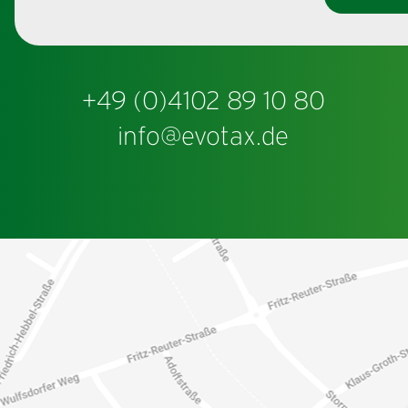
+49 (0)4102 89 10 80
info@evotax.de