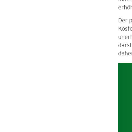
erhö
Der 
Koste
unerh
darst
daher