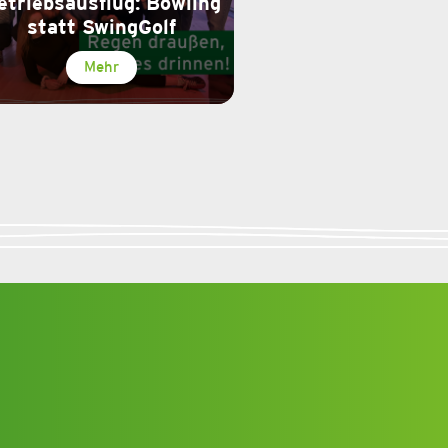
etriebsausflug: Bowling
statt SwingGolf
Mehr