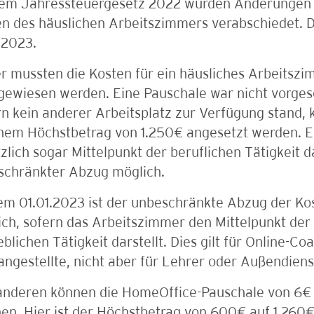
dem Jahressteuergesetz 2022 wurden Änderungen i
n des häuslichen Arbeitszimmers verabschiedet. 
.2023.
r mussten die Kosten für ein häusliches Arbeitsz
gewiesen werden. Eine Pauschale war nicht vorges
n kein anderer Arbeitsplatz zur Verfügung stand, 
inem Höchstbetrag von 1.250€ angesetzt werden. 
zlich sogar Mittelpunkt der beruflichen Tätigkeit da
schränkter Abzug möglich.
m 01.01.2023 ist der unbeschränkte Abzug der Ko
ch, sofern das Arbeitszimmer den Mittelpunkt der 
eblichen Tätigkeit darstellt. Dies gilt für Online-C
ngestellte, nicht aber für Lehrer oder Außendiens
 anderen können die HomeOffice-Pauschale von 6€ 
n. Hier ist der Höchstbetrag von 600€ auf 1.260€