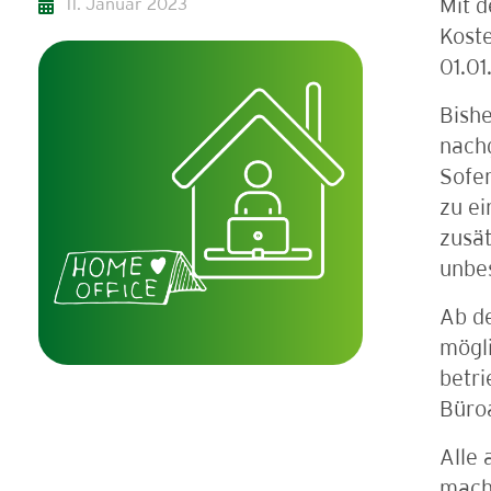
11. Januar 2023
Mit 
Koste
01.01
Bishe
nach
Sofer
zu e
zusät
unbe
Ab de
mögli
betri
Büroa
Alle
mache